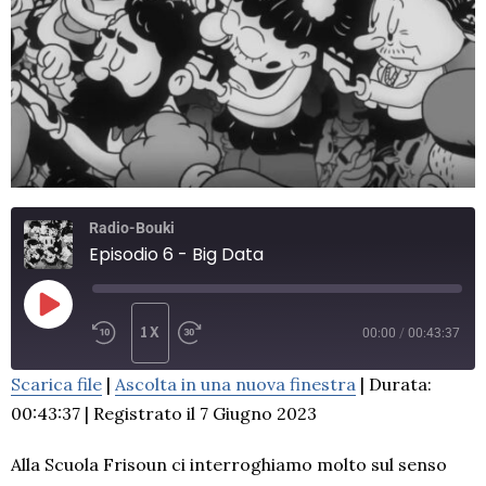
Radio-Bouki
Episodio 6 - Big Data
1X
00:00
/
00:43:37
Scarica file
|
Ascolta in una nuova finestra
|
Durata:
SUBSCRIBE
SHARE
00:43:37
|
Registrato il 7 Giugno 2023
SHARE
RSS FEED
LINK
Alla Scuola Frisoun ci interroghiamo molto sul senso