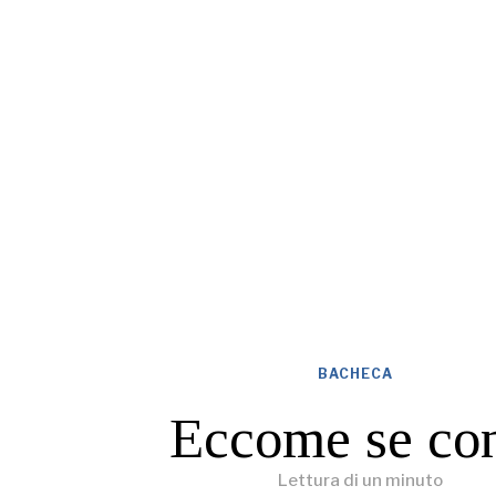
BACHECA
Eccome se co
Lettura di un minuto