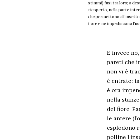
stimmi) fusi tra loro; a des
ricoperto, nella parte inter
che permettono all’insetto 
fiore e ne impediscono l’us
E invece no,
pareti che i
non vi è tra
è entrato: i
è ora impen
nella stanz
del fiore. P
le antere (l
esplodono ri
polline l’in