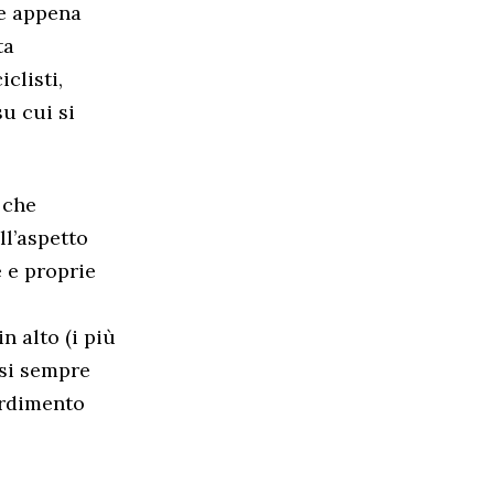
le appena
ta
clisti,
su cui si
i che
ll’aspetto
e e proprie
n alto (i più
asi sempre
ordimento