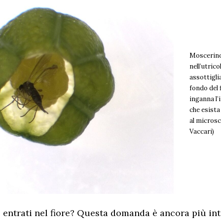
Moscerino
nell’utrico
assottigli
fondo del 
inganna l
che esista
al micros
Vaccari)
 entrati nel fiore? Questa domanda è ancora più in