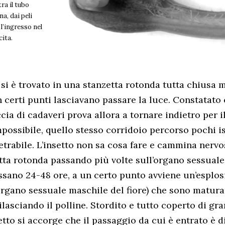
tra il tubo
na, dai peli
l’ingresso nel
cita.
 si è trovato in una stanzetta rotonda tutta chiusa 
n certi punti lasciavano passare la luce. Constatato 
ccia di cadaveri prova allora a tornare indietro per i
mpossibile, quello stesso corridoio percorso pochi i
etrabile. L’insetto non sa cosa fare e cammina nerv
etta rotonda passando più volte sull’organo sessual
assano 24-48 ore, a un certo punto avviene un’esplo
’organo sessuale maschile del fiore) che sono matura
lasciando il polline. Stordito e tutto coperto di gra
setto si accorge che il passaggio da cui è entrato è 