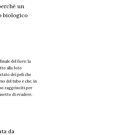
perché un
to biologico
nale del fiore: la
tto alla foto
stato dei peli che
no del tubo e che, in
no raggrinziti per
nsetto di evadere.
ata da