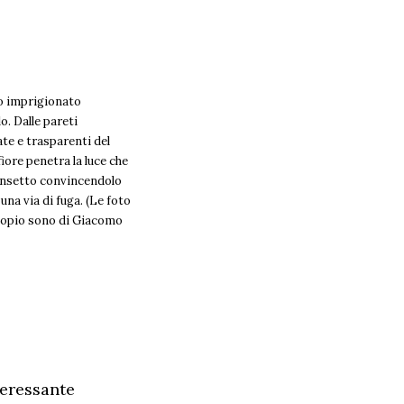
 imprigionato
lo. Dalle pareti
ate e trasparenti del
fiore penetra la luce che
’insetto convincendolo
 una via di fuga. (Le foto
copio sono di Giacomo
teressante