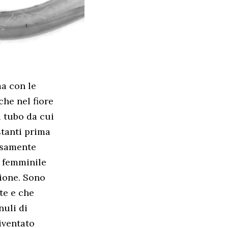
ma con le
che nel fiore
l tubo da cui
stanti prima
osamente
e femminile
sione. Sono
te e che
nuli di
diventato