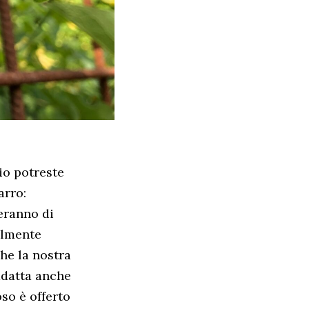
io potreste
arro:
eranno di
almente
he la nostra
adatta anche
so è offerto