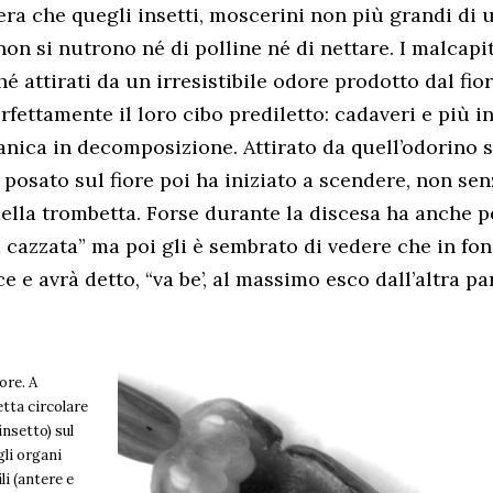
era che quegli insetti, moscerini non più grandi di 
non si nutrono né di polline né di nettare. I malcapi
ché attirati da un irresistibile odore prodotto dal fio
rfettamente il loro cibo prediletto: cadaveri e più i
anica in decomposizione. Attirato da quell’odorino 
 è posato sul fiore poi ha iniziato a scendere, non sen
della trombetta. Forse durante la discesa ha anche p
cazzata” ma poi gli è sembrato di vedere che in fon
e e avrà detto, “va be’, al massimo esco dall’altra par
ore. A
etta circolare
insetto) sul
gli organi
li (antere e