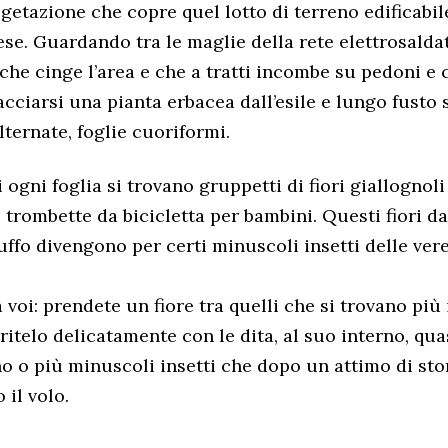
vegetazione che copre quel lotto di terreno edificabi
ese. Guardando tra le maglie della rete elettrosalda
che cinge l’area e che a tratti incombe su pedoni e ci
acciarsi una pianta erbacea dall’esile e lungo fusto 
lternate, foglie cuoriformi.
i ogni foglia si trovano gruppetti di fiori giallognol
 trombette da bicicletta per bambini. Questi fiori da
ffo divengono per certi minuscoli insetti delle ver
 voi: prendete un fiore tra quelli che si trovano più i
pritelo delicatamente con le dita, al suo interno, qu
no o più minuscoli insetti che dopo un attimo di st
il volo.