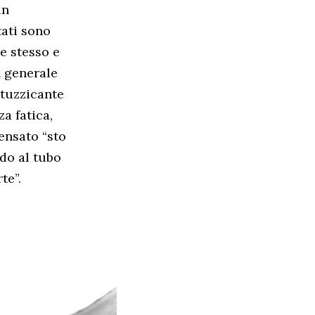
un
tati sono
re stesso e
n generale
stuzzicante
za fatica,
ensato “sto
do al tubo
te”.