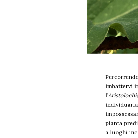
Percorrendo
imbattervi i
l’
Aristolochi
individuarla
impossessand
pianta predi
a luoghi inc