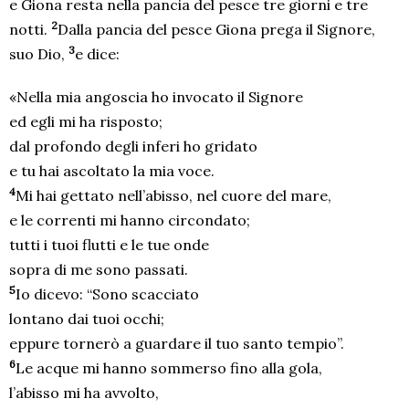
e Giona resta nella pancia del pesce tre giorni e tre
2
notti.
Dalla pancia del pesce Giona prega il Signore,
3
suo Dio,
e dice:
«Nella mia angoscia ho invocato il Signore
ed egli mi ha risposto;
dal profondo degli inferi ho gridato
e tu hai ascoltato la mia voce.
4
Mi hai gettato nell’abisso, nel cuore del mare,
e le correnti mi hanno circondato;
tutti i tuoi flutti e le tue onde
sopra di me sono passati.
5
Io dicevo: “Sono scacciato
lontano dai tuoi occhi;
eppure tornerò a guardare il tuo santo tempio”.
6
Le acque mi hanno sommerso fino alla gola,
l’abisso mi ha avvolto,