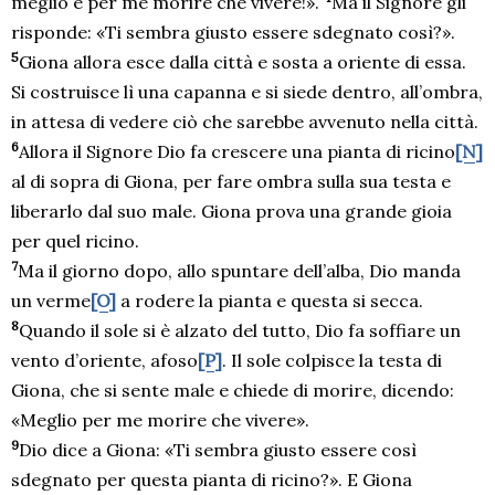
meglio è per me morire che vivere!».
Ma il Signore gli
risponde: «Ti sembra giusto essere sdegnato così?».
5
Giona allora esce dalla città e sosta a oriente di essa.
Si costruisce lì una capanna e si siede dentro, all’ombra,
in attesa di vedere ciò che sarebbe avvenuto nella città.
6
Allora il Signore Dio fa crescere una pianta di ricino
[N]
al di sopra di Giona, per fare ombra sulla sua testa e
liberarlo dal suo male. Giona prova una grande gioia
per quel ricino.
7
Ma il giorno dopo, allo spuntare dell’alba, Dio manda
un verme
[O]
a rodere la pianta e questa si secca.
8
Quando il sole si è alzato del tutto, Dio fa soffiare un
vento d’oriente, afoso
[P]
. Il sole colpisce la testa di
Giona, che si sente male e chiede di morire, dicendo:
«Meglio per me morire che vivere».
9
Dio dice a Giona: «Ti sembra giusto essere così
sdegnato per questa pianta di ricino?». E Giona