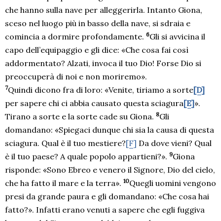
che hanno sulla nave per alleggerirla. Intanto Giona,
sceso nel luogo più in basso della nave, si sdraia e
6
comincia a dormire profondamente.
Gli si avvicina il
capo dell’equipaggio e gli dice: «Che cosa fai così
addormentato? Alzati, invoca il tuo Dio! Forse Dio si
preoccuperà di noi e non moriremo».
7
Quindi dicono fra di loro: «Venite, tiriamo a sorte
[D]
per sapere chi ci abbia causato questa sciagura
[E]
».
8
Tirano a sorte e la sorte cade su Giona.
Gli
domandano: «Spiegaci dunque chi sia la causa di questa
sciagura. Qual è il tuo mestiere?
[F]
Da dove vieni? Qual
9
è il tuo paese? A quale popolo appartieni?».
Giona
risponde: «Sono Ebreo e venero il Signore, Dio del cielo,
10
che ha fatto il mare e la terra».
Quegli uomini vengono
presi da grande paura e gli domandano: «Che cosa hai
fatto?». Infatti erano venuti a sapere che egli fuggiva