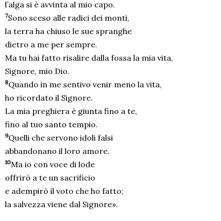
l’alga si è avvinta al mio capo.
7
Sono sceso alle radici dei monti,
la terra ha chiuso le sue spranghe
dietro a me per sempre.
Ma tu hai fatto risalire dalla fossa la mia vita,
Signore, mio Dio.
8
Quando in me sentivo venir meno la vita,
ho ricordato il Signore.
La mia preghiera è giunta fino a te,
fino al tuo santo tempio.
9
Quelli che servono idoli falsi
abbandonano il loro amore.
10
Ma io con voce di lode
offrirò a te un sacrificio
e adempirò il voto che ho fatto;
la salvezza viene dal Signore».