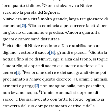
3
loro quanto ti dico».
Giona si alza e va a Ninive
secondo la parola del Signore.
Ninive era una città molto grande, larga tre giornate di
4
cammino
[G]
.
Giona comincia a percorrere la città per
un giorno di cammino e predica: «Ancora quaranta
giorni e Ninive sarà distrutta».
5
I cittadini di Ninive credono a Dio e stabiliscono un
6
digiuno, vestono il sacco
[H]
, grandi e piccoli.
Giunta la
notizia fino al re di Ninive, egli si alza dal trono, si toglie
il mantello, si copre di sacco e si mette a sedere sulla
7
cenere
[I]
.
Per ordine del re e dei suoi grandi viene poi
proclamato a Ninive questo decreto: «Uomini e animali,
armenti e greggi
[J]
non mangino nulla, non pascolino,
8
non bevano acqua.
Uomini e animali si coprano di
sacco, e Dio sia invocato con tutte le forze; ognuno si
converta dal suo comportamento cattivo e dalla