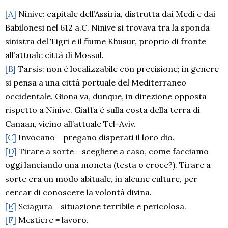
[A]
Ninive: capitale dell’Assiria, distrutta dai Medi e dai
Babilonesi nel 612 a.C. Ninive si trovava tra la sponda
sinistra del Tigri e il fiume Khusur, proprio di fronte
all’attuale città di Mossul.
[B]
Tarsis: non è localizzabile con precisione; in genere
si pensa a una città portuale del Mediterraneo
occidentale. Giona va, dunque, in direzione opposta
rispetto a Ninive. Giaffa è sulla costa della terra di
Canaan, vicino all’attuale Tel-Aviv.
[C]
Invocano = pregano disperati il loro dio.
[D]
Tirare a sorte = scegliere a caso, come facciamo
oggi lanciando una moneta (testa o croce?). Tirare a
sorte era un modo abituale, in alcune culture, per
cercar di conoscere la volontà divina.
[E]
Sciagura = situazione terribile e pericolosa.
[F]
Mestiere = lavoro.