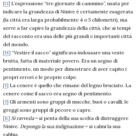
[G]
L’espressione “tre giornate di cammino”, usata per
indicare la grandezza di Ninive è certamente esagerata
(la città era larga probabilmente 4 o 5 chilometri), ma
serve a far capire la grandezza della città, che ai tempi
del racconto era una delle più grandi e importanti città
del mondo.
[H]
“Vestire il sacco” significava indossare una veste
brutta, fatta di materiale povero. Era un segno di
pentimento, un modo per dimostrare di aver capito i
propri errori e le proprie colpe.
[I]
La cenere è quello che rimane del legno bruciato. La
cenere come il sacco era segno di pentimento.
[J]
Gli armenti sono gruppi di mucche, buoi o cavalli, le
greggi sono gruppi di pecore o capre.
[K]
Si ravveda
= si penta della sua scelta di distruggere
Ninive.
Deponga la sua indignazione
= si calmi la sua
rabbia.