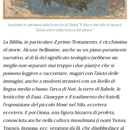
Iscrizioni in persiano sulle braccia di Giona "Il disco del sole si oscurò,
Giona entrò nella bocca del pesce."
La Bibbia, in particolare il primo Testamento, è ricchissima
di storie. Alcune bellissime, anche su un piano puramente
narrativo, al di là del significato teologico (sebbene sia
meglio non separare mai troppo i due piani) e che si
possono leggere e raccontare, magari con l’aiuto delle
immagini, anche a studenti stranieri con un livello di
lingua medio o basso: l’arca di Noè, la torre di Babele, le
lenticchie di Esaù, Giuseppe e il tradimento dei fratelli,
l’esposizione del piccolo Mosè nel Nilo, eccetera
eccetera. E poi Giona, una figura bizzarra di profeta,
conosciuta anche nella cultura musulmana (i nomi Yunus,
Younes, Inoussa, ecc. vengono da lì), che disobbedisce al