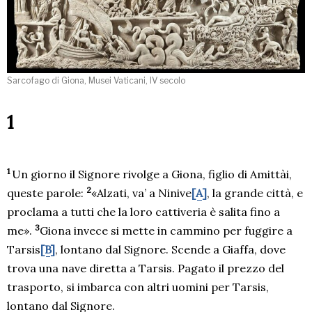
Sarcofago di Giona, Musei Vaticani, IV secolo
1
1
Un giorno il Signore rivolge a Giona, figlio di Amittài,
2
queste parole:
«Alzati, va’ a Ninive
[A]
, la grande città, e
proclama a tutti che la loro cattiveria è salita fino a
3
me».
Giona invece si mette in cammino per fuggire a
Tarsis
[B]
, lontano dal Signore. Scende a Giaffa, dove
trova una nave diretta a Tarsis. Pagato il prezzo del
trasporto, si imbarca con altri uomini per Tarsis,
lontano dal Signore.