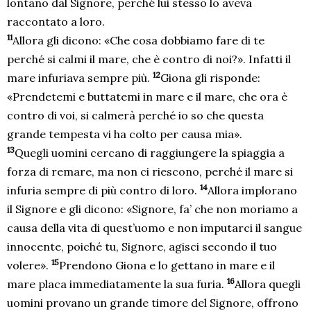
lontano dal Signore, perché lui stesso lo aveva
raccontato a loro.
11
Allora gli dicono: «Che cosa dobbiamo fare di te
perché si calmi il mare, che è contro di noi?». Infatti il
12
mare infuriava sempre più.
Giona gli risponde:
«Prendetemi e buttatemi in mare e il mare, che ora è
contro di voi, si calmerà perché io so che questa
grande tempesta vi ha colto per causa mia».
13
Quegli uomini cercano di raggiungere la spiaggia a
forza di remare, ma non ci riescono, perché il mare si
14
infuria sempre di più contro di loro.
Allora implorano
il Signore e gli dicono: «Signore, fa’ che non moriamo a
causa della vita di quest’uomo e non imputarci il sangue
innocente, poiché tu, Signore, agisci secondo il tuo
15
volere».
Prendono Giona e lo gettano in mare e il
16
mare placa immediatamente la sua furia.
Allora quegli
uomini provano un grande timore del Signore, offrono