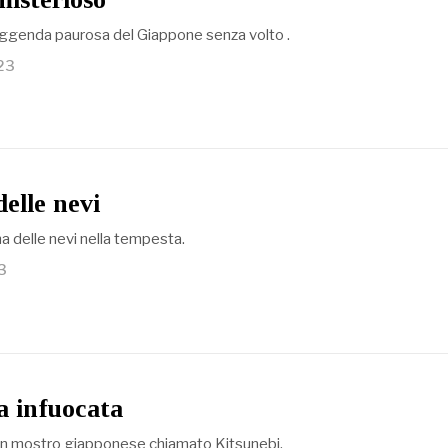
eggenda paurosa del Giappone senza volto .
23
elle nevi
a delle nevi nella tempesta.
3
ia infuocata
i un mostro giapponese chiamato Kitsunebi.