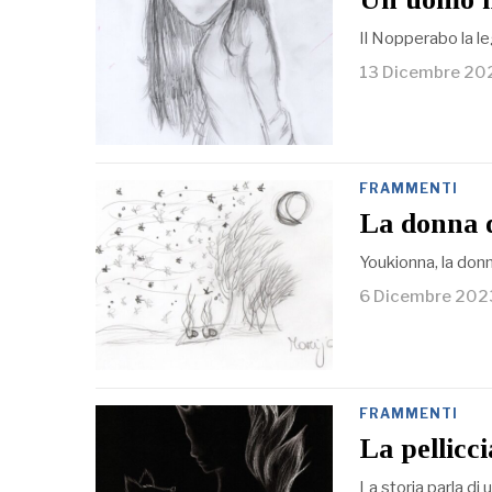
Il Nopperabo la l
13 Dicembre 20
FRAMMENTI
La donna d
Youkionna, la donn
6 Dicembre 202
FRAMMENTI
La pellicc
La storia parla d