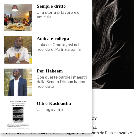
Sempre dritto
Una storia di lavoro e di
amicizia
Amica e collega
Hakeem Omotoyosi nel
ricordo di Patrizia Salmi.
Per Hakeem
Con queste parole i maestri
della Scuola Frisoun hanno
ricordato
4 Dicembre 2023
La pelliccia infuocata
Oltre Kashkusha
Un luogo altro
REDAZIONE
PRIVACY POLICY
© 2026 - ALL RIGHTS RESERVED
Touki Bouki è l’almanacco di Giunchiglia-11 Realizzato da
Plus Innovative