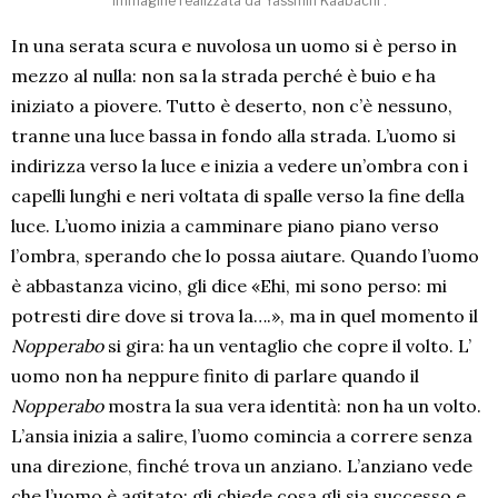
Immagine realizzata da Yassmin Kaabachi .
In una serata scura e nuvolosa un uomo si è perso in
mezzo al nulla: non sa la strada perché è buio e ha
iniziato a piovere. Tutto è deserto, non c’è nessuno,
tranne una luce bassa in fondo alla strada. L’uomo si
indirizza verso la luce e inizia a vedere un’ombra con i
capelli lunghi e neri voltata di spalle verso la fine della
luce. L’uomo inizia a camminare piano piano verso
l’ombra, sperando che lo possa aiutare. Quando l’uomo
è abbastanza vicino, gli dice «Ehi, mi sono perso: mi
potresti dire dove si trova la….», ma in quel momento il
Nopperabo
si gira: ha un ventaglio che copre il volto. L’
uomo non ha neppure finito di parlare quando il
Nopperabo
mostra la sua vera identità: non ha un volto.
L’ansia inizia a salire, l’uomo comincia a correre senza
una direzione, finché trova un anziano. L’anziano vede
che l’uomo è agitato: gli chiede cosa gli sia successo e