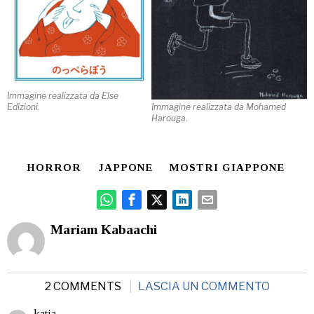
Immagine realizzata da Else
Edizioni
.
Immagine realizzata da Mohamed
Harouga
.
HORROR
JAPPONE
MOSTRI GIAPPONE
Mariam Kabaachi
2 COMMENTS
LASCIA UN COMMENTO
katia