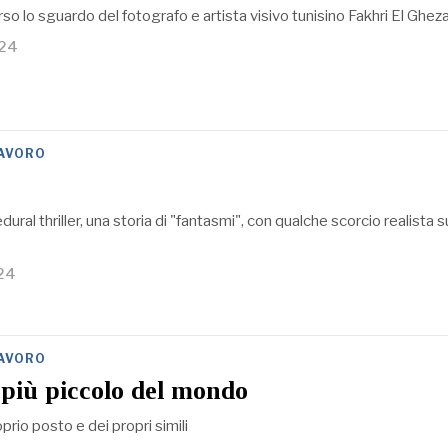
rso lo sguardo del fotografo e artista visivo tunisino Fakhri El Gheza
024
LAVORO
ural thriller, una storia di "fantasmi", con qualche scorcio realista s
24
LAVORO
 più piccolo del mondo
oprio posto e dei propri simili