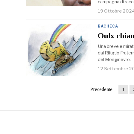
campagna di raccol
19 Ottobre 202
BACHECA
Oulx chia
Una breve e mirat
dal Rifugio Fratern
del Monginevro.
12 Settembre 2
Precedente
1