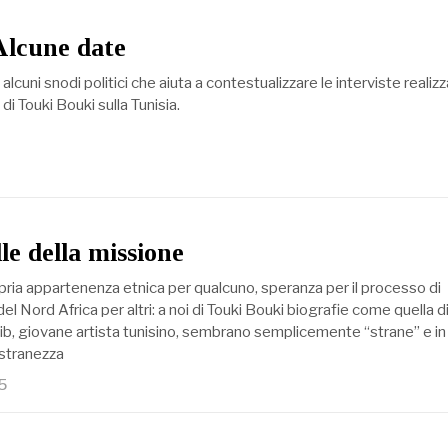
Alcune date
 alcuni snodi politici che aiuta a contestualizzare le interviste realiz
di Touki Bouki sulla Tunisia.
lle della missione
ropria appartenenza etnica per qualcuno, speranza per il processo di
l Nord Africa per altri: a noi di Touki Bouki biografie come quella d
 giovane artista tunisino, sembrano semplicemente “strane” e in
 stranezza
5