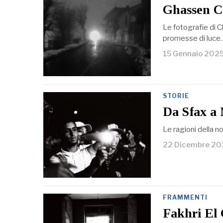
Ghassen C
Le fotografie di C
promesse di luce. 
15 Gennaio 202
STORIE
Da Sfax a
Le ragioni della no
22 Dicembre 2
FRAMMENTI
Fakhri El