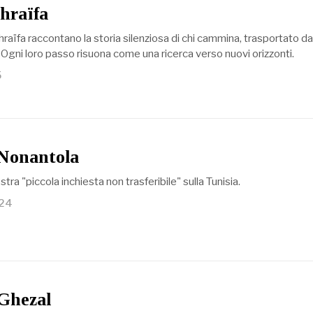
hraïfa
hraïfa raccontano la storia silenziosa di chi cammina, trasportato da
Ogni loro passo risuona come una ricerca verso nuovi orizzonti.
5
 Nonantola
stra "piccola inchiesta non trasferibile" sulla Tunisia.
024
 Ghezal