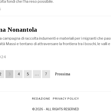
ta fondi che l'ha reso possibile.
4
ma Nonantola
a campagna di raccolta indumenti e materiali per i migranti che pa
ità Massi e tentano di attraversare la frontiera tra i boschi, le valli e 
024
2
3
4
5
…
7
Prossima
REDAZIONE
PRIVACY POLICY
© 2026 - ALL RIGHTS RESERVED