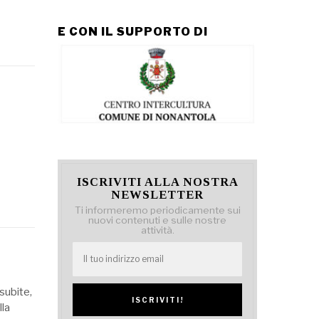
E CON IL SUPPORTO DI
ISCRIVITI ALLA NOSTRA
NEWSLETTER
Ti informeremo periodicamente sui
nuovi contenuti e sulle nostre
attività.
 subite,
lla