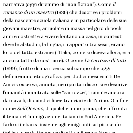
narrativa (oggi diremmo di “non fiction”). Come
Il
romanzo di un maestro
(1886) che descrive i problemi
della nascente scuola italiana e in particolare delle sue
giovani maestre, arruolate in massa nel giro di pochi
anni e costrette a vivere lontano da casa, in contesti
dove le abitudini, la lingua, il rapporto tra sessi, erano
loro del tutto estranei (l’Italia, come si diceva allora, era
ancora tutta da costruire). O come
La carrozza di tutti
(1899), frutto di una ricerca sul campo che oggi
definiremmo etnografica: per dodici mesi esatti De
Amicis osserva, annota, ne riporta i discorsi e descrive
l’umanità incontrata sulle “carrozze”, trainate ancora
dai cavalli, di quindici linee tranviarie di Torino. O infine
come
Sull’Oceano
, di qualche anno prima, che affronta
il tema dell’immigrazione italiana in Sud America. Per
farlo si imbarca insieme agli emigranti sul piroscafo
Galileo, che da Genova è diretto a Buenos Aires, e