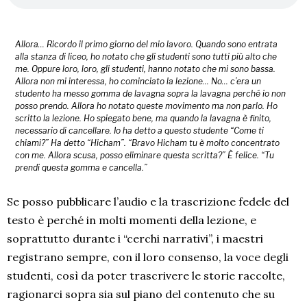
Allora… Ricordo il primo giorno del mio lavoro. Quando sono entrata
alla stanza di liceo, ho notato che gli studenti sono tutti più alto che
me. Oppure loro, loro, gli studenti, hanno notato che mi sono bassa.
Allora non mi interessa, ho cominciato la lezione… No… c’era un
studento ha messo gomma de lavagna sopra la lavagna perché io non
posso prendo. Allora ho notato queste movimento ma non parlo. Ho
scritto la lezione. Ho spiegato bene, ma quando la lavagna è finito,
necessario di cancellare. Io ha detto a questo studente “Come ti
chiami?” Ha detto “Hicham”. “Bravo Hicham tu è molto concentrato
con me. Allora scusa, posso eliminare questa scritta?” È felice. “Tu
prendi questa gomma e cancella.”
Se posso pubblicare l’audio e la trascrizione fedele del
testo è perché in molti momenti della lezione, e
soprattutto durante i “cerchi narrativi”, i maestri
registrano sempre, con il loro consenso, la voce degli
studenti, così da poter trascrivere le storie raccolte,
ragionarci sopra sia sul piano del contenuto che su