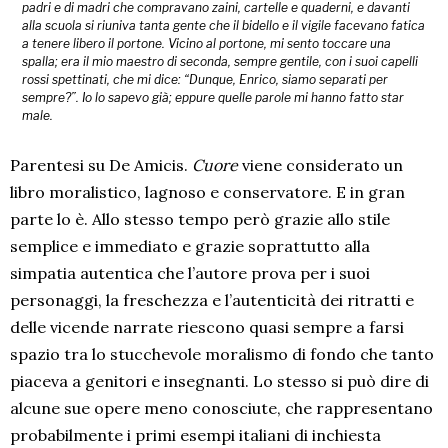
padri e di madri che compravano zaini, cartelle e quaderni, e davanti
alla scuola si riuniva tanta gente che il bidello e il vigile facevano fatica
a tenere libero il portone. Vicino al portone, mi sento toccare una
spalla; era il mio maestro di seconda, sempre gentile, con i suoi capelli
rossi spettinati, che mi dice: “Dunque, Enrico, siamo separati per
sempre?”. Io lo sapevo già; eppure quelle parole mi hanno fatto star
male.
Parentesi su De Amicis.
Cuore
viene considerato un
libro moralistico, lagnoso e conservatore. E in gran
parte lo è. Allo stesso tempo però grazie allo stile
semplice e immediato e grazie soprattutto alla
simpatia autentica che l’autore prova per i suoi
personaggi, la freschezza e l’autenticità dei ritratti e
delle vicende narrate riescono quasi sempre a farsi
spazio tra lo stucchevole moralismo di fondo che tanto
piaceva a genitori e insegnanti. Lo stesso si può dire di
alcune sue opere meno conosciute, che rappresentano
probabilmente i primi esempi italiani di inchiesta