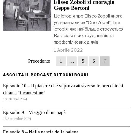
Eliseo Zoboli зі спогадів
Geppe Bertoni
Це історія про Eliseo Zoboli якого
усі називали як “Cino Zobel”. І це
історія, яка найбільше стосується
Вас, сільських трудівників та
профспілкових діячів!
1 Aprile 2022
Precedente
1
…
5
6
7
ASCOLTA IL PODCAST DI TOUKI BOUKI
Episodio 10 – Il piacere che si prova attraverso le orecchie si
chiama “incantesimo”
10 Ottobre 2024
Episodio 9 – Viaggio di un papà
15 Settembre 2024
Episodio 8 – Nella pancia della balena