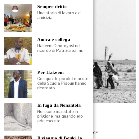
Sempre dritto
Una storia di lavoro e di
amicizia
Amica e collega
Hakeem Omotoyosi nel
ricordo di Patrizia Salmi.
Per Hakeem
Con queste parole i maestri
della Scuola Frisoun hanno
ricordato
In fuga da Nonantola
29 Aprile 2025
Non sono mai stato in
In attesa della partenza
prigione, ma quando ero
adolescente
REDAZIONE
PRIVACY POLICY
Il viaggio di Bouki, la